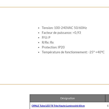
Tension: 100-240VAC 50/60Hz
Facteur de puissance: >0,93
P/U: P
R/Rx: Rx
Protection: IP20
Température de fonctionnement: -25° +40°C
Désignation
OPALE Tube LED T8 Très Haute Luminosité 60cm
1