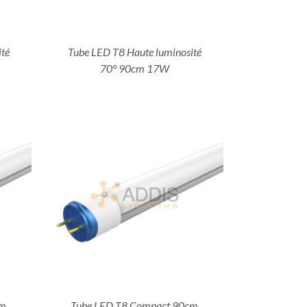
té
Tube LED T8 Haute luminosité
70° 90cm 17W
cm
Tube LED T8 Compact 90cm