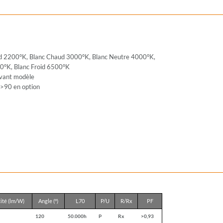
ud 2200°K, Blanc Chaud 3000°K, Blanc Neutre 4000°K,
0°K, Blanc Froid 6500°K
ivant modèle
 >90 en option
cité (lm/W)
Angle (°)
L70
P/U
R/Rx
PF
120
50.000h
P
Rx
>0,93