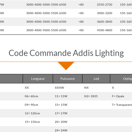
7W
3000-4000-5000-5500-6500
>80
2550-2720
150-160
0W
3000-4000-5000-5500-6500
>80
3000-3200
150-160
4W
3000-4000-5000-5500-6500
>80
3600-3840
150-160
0W
3000-4000-5000-5500-6500
>80
4500-4800
150-160
Code Commande Addis Lighting
Longueur
Puissance
Led
Optiq
XX
XXXW
NX
X
06= 60cm
11= 11W
N2= 2835
F= Opale
09= 90cm
15= 15W
T= Transparent
12= 120cm
17= 17W
15= 150cm
20= 20W
24= 24W