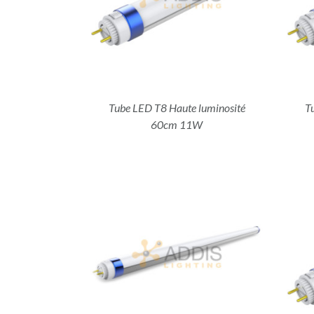
Tube LED T8 Haute luminosité
T
60cm 11W
ILS
DÉTAILS