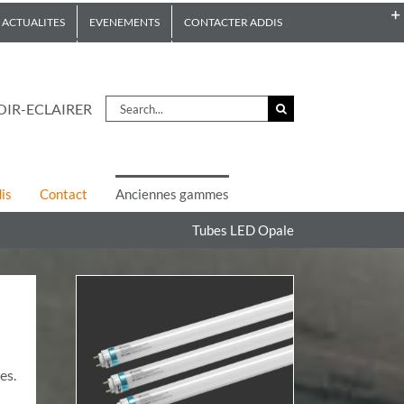
ACTUALITES
EVENEMENTS
CONTACTER ADDIS
Search
OIR-ECLAIRER
for:
is
Contact
Anciennes gammes
Tubes LED Opale
es.