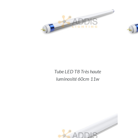
ILS
DÉTAILS
Tube LED T8 Très haute
luminosité 60cm 11w
ILS
DÉTAILS