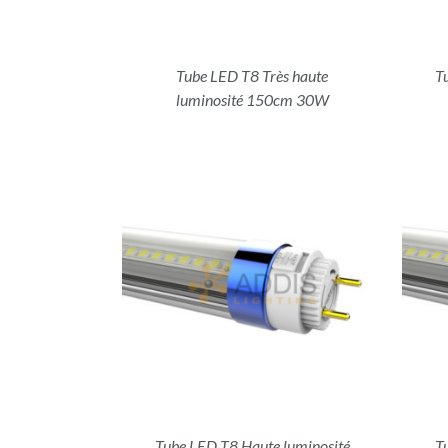
Tube LED T8 Très haute
T
luminosité 150cm 30W
ILS
DÉTAILS
Tube LED T8 Haute luminosité
T