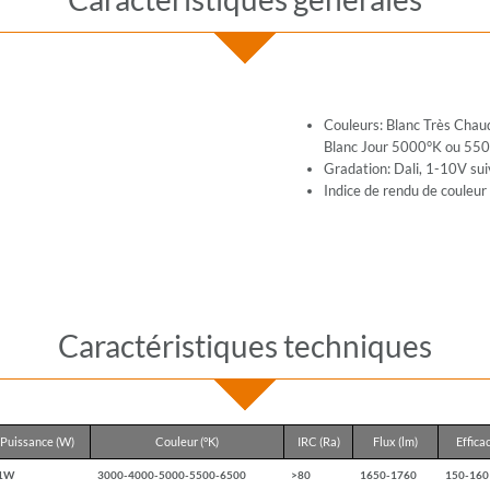
Couleurs: Blanc Très Cha
Blanc Jour 5000°K ou 550
Gradation: Dali, 1-10V su
Indice de rendu de couleur
Caractéristiques techniques
Puissance (W)
Couleur (°K)
IRC (Ra)
Flux (lm)
Effica
1W
3000-4000-5000-5500-6500
>80
1650-1760
150-160