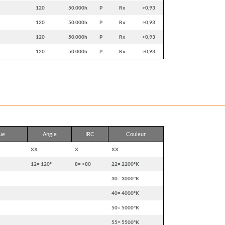
120
50.000h
P
Rx
>0,93
120
50.000h
P
Rx
>0,93
120
50.000h
P
Rx
>0,93
120
50.000h
P
Rx
>0,93
ue
Angle
IRC
Couleur
XX
X
XX
12= 120°
8= >80
22= 2200°K
30= 3000°K
40= 4000°K
50= 5000°K
55= 5500°K