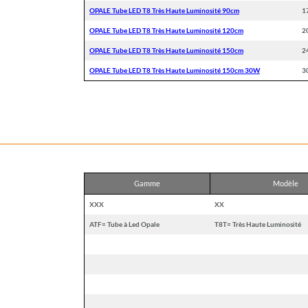
OPALE Tube LED T8 Très Haute Luminosité 90cm
1
OPALE Tube LED T8 Très Haute Luminosité 120cm
2
OPALE Tube LED T8 Très Haute Luminosité 150cm
2
OPALE Tube LED T8 Très Haute Luminosité 150cm 30W
3
Gamme
Modèle
XXX
XX
ATF= Tube à Led Opale
T8T= Très Haute Luminosité