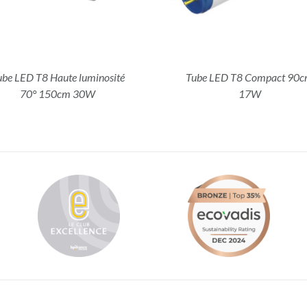
ube LED T8 Haute luminosité
Tube LED T8 Compact 90
70° 150cm 30W
17W
t 2019 Addis Lighting - Tous droits réservés |
Conditions Générales de Vente
|
Mentions