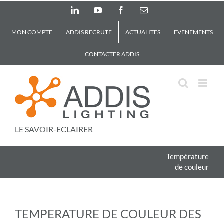
Skip
LinkedIn
YouTube
Facebook
Email
to
content
MON COMPTE
ADDIS RECRUTE
ACTUALITES
EVENEMENTS
CONTACTER ADDIS
LE SAVOIR-ECLAIRER
Température
de couleur
TEMPERATURE DE COULEUR DES