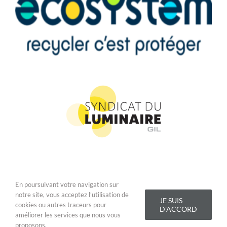
En poursuivant votre navigation sur
Copyright 2019 Addis Lighting - Tous droits réservés |
Conditions
notre site, vous acceptez l’utilisation de
Générales de Vente
|
Mentions légales
JE SUIS
cookies ou autres traceurs pour
D'ACCORD
améliorer les services que nous vous
LinkedIn
YouTube
Facebook
Email
proposons.