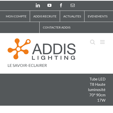
Skip
LinkedIn
YouTube
Facebook
Email
to
content
MON COMPTE
ADDIS RECRUTE
ACTUALITES
EVENEMENTS
CONTACTER ADDIS
LE SAVOIR-ECLAIRER
Tube LED
T8 Haute
luminosité
70° 90cm
17W