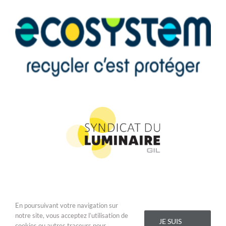
En poursuivant votre navigation sur
Copyright 2019 Addis Lighting - Tous droits réservés |
Conditions
notre site, vous acceptez l’utilisation de
Générales de Vente
|
Mentions légales
JE SUIS
cookies ou autres traceurs pour