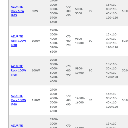
2700-
3000-
15×110-
AZURITE
>70
4000-
5000-
30×110-
Rack 50W
50W
>80
92
50.
5000-
5500
40×110-
IP65
>90
5700-
120×120
6500
2700-
3000-
15×110-
AZURITE
>70
4000-
9800-
30×110-
Rack 100W
100W
>80
90
50.
5000-
10700
40×110-
IP40
>90
5700-
120×120
6500
2700-
3000-
15×110-
AZURITE
>70
4000-
9800-
30×110-
Rack 100W
100W
>80
90
50.
5000-
10700
40×110-
IP65
>90
5700-
120×120
6500
2700-
3000-
15×110-
AZURITE
>70
4000-
14500-
30×110-
Rack 150W
150W
>80
96
50.
5000-
16000
40×110-
IP40
>90
5700-
120×120
6500
2700-
3000-
15×110-
AZURITE
>70
4000-
14500-
30×110-