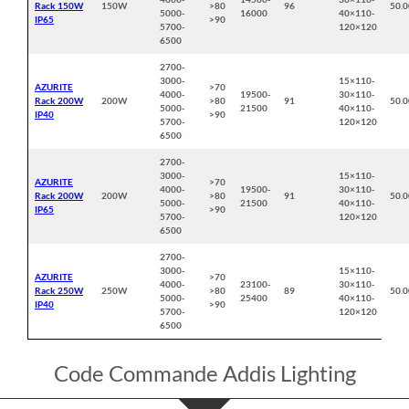
Rack 150W
150W
>80
96
50.
5000-
16000
40×110-
IP65
>90
5700-
120×120
6500
2700-
3000-
15×110-
AZURITE
>70
4000-
19500-
30×110-
Rack 200W
200W
>80
91
50.
5000-
21500
40×110-
IP40
>90
5700-
120×120
6500
2700-
3000-
15×110-
AZURITE
>70
4000-
19500-
30×110-
Rack 200W
200W
>80
91
50.
5000-
21500
40×110-
IP65
>90
5700-
120×120
6500
2700-
3000-
15×110-
AZURITE
>70
4000-
23100-
30×110-
Rack 250W
250W
>80
89
50.
5000-
25400
40×110-
IP40
>90
5700-
120×120
6500
Code Commande Addis Lighting