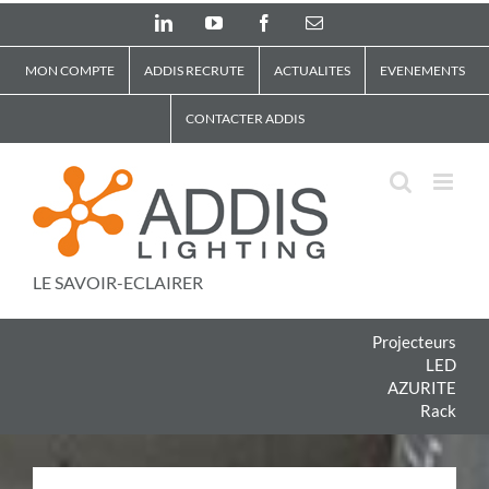
Skip
LinkedIn
YouTube
Facebook
Email
to
content
MON COMPTE
ADDIS RECRUTE
ACTUALITES
EVENEMENTS
CONTACTER ADDIS
LE SAVOIR-ECLAIRER
Projecteurs
LED
AZURITE
Rack