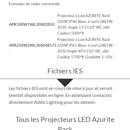
Exemples de codes commande:
Projecteur à Led AZURITE Rack
100W IP40 Blanc à Led LUXEON
APR100W1WL30S02850
:
3030 Angle 15°x110° IRC ≥80
Couleur 5000°K
Projecteur à Led AZURITE Rack
APR250W2WL30S048571
250W IP65 Blanc à Led LUXEON
:
3030 Angle 40°x110° IRC ≥80
Couleur 5700°K Gradable 1-10V
Fichiers IES
Les fichiers IES sont en cours de mise à jour et seront
bientôt disponibles en ligne. En attendant
contactez
directement
Addis Lighting pour les obtenir.
Tous les Projecteurs LED Azurite
Rack