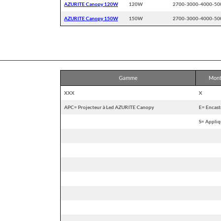
AZURITE Canopy 120W
120W
2700-3000-4000-50
AZURITE Canopy 150W
150W
2700-3000-4000-50
Gamme
Mont
XXX
X
APC= Projecteur à Led AZURITE Canopy
E= Encast
S= Appliq