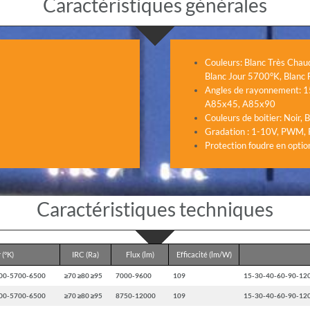
Caractéristiques générales
Couleurs: Blanc Très Cha
Blanc Jour 5700°K, Blanc
Angles de rayonnement: 15
A85x45, A85x90
Couleurs de boitier: Noir, 
Gradation : 1-10V, PWM, Ré
Protection foudre en optio
Caractéristiques techniques
 (°K)
IRC (Ra)
Flux (lm)
Efficacité (lm/W)
00-5700-6500
≥70 ≥80 ≥95
7000-9600
109
15-30-40-60-90-12
00-5700-6500
≥70 ≥80 ≥95
8750-12000
109
15-30-40-60-90-12