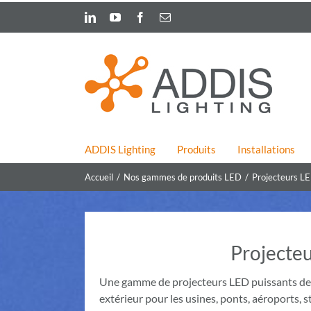
Skip
LinkedIn
YouTube
Facebook
Email
to
content
ADDIS Lighting
Produits
Installations
Accueil
Nos gammes de produits LED
Projecteurs L
Projecte
Une gamme de projecteurs LED puissants destin
extérieur pour les usines, ponts, aéroports, 