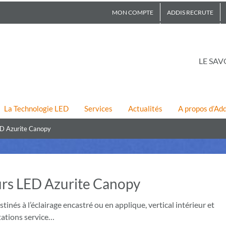
MON COMPTE
ADDIS RECRUTE
LE SAV
La Technologie LED
Services
Actualités
A propos d’Add
ED Azurite Canopy
urs LED Azurite Canopy
és à l’éclairage encastré ou en applique, vertical intérieur et
stations service…