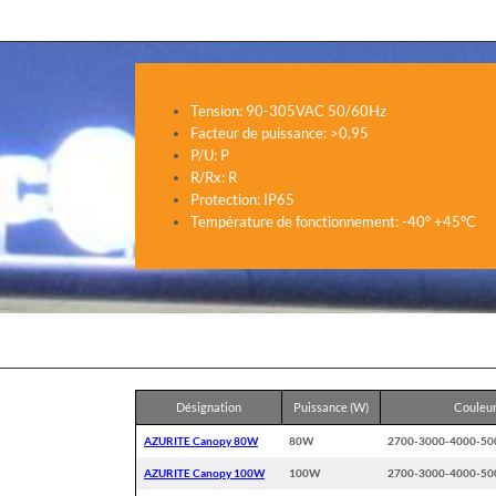
Tension: 90-305VAC 50/60Hz
Facteur de puissance: >0,95
P/U: P
R/Rx: R
Protection: IP65
Température de fonctionnement: -40° +45°C
Désignation
Puissance (W)
Couleur
AZURITE Canopy 80W
80W
2700-3000-4000-50
AZURITE Canopy 100W
100W
2700-3000-4000-50