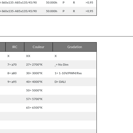
0-S60x135-A85x135/45/90
50.000h
P
R
>0,95
0-S60x135-A85x135/45/90
50.000h
P
R
>0,95
IRC
Couleur
Gradation
X
XX
X
7= ≥70
27= 2700°K
_= No Dim
8= ≥80
30= 3000°K
1= 1-10V/PWM/Res
9= ≥95
40= 4000°K
D= DALI
50= 5000°K
57= 5700°K
65= 6500°K