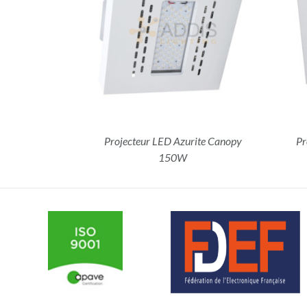
ILS
DÉTAILS
Projecteur LED Azurite Canopy
Pr
150W