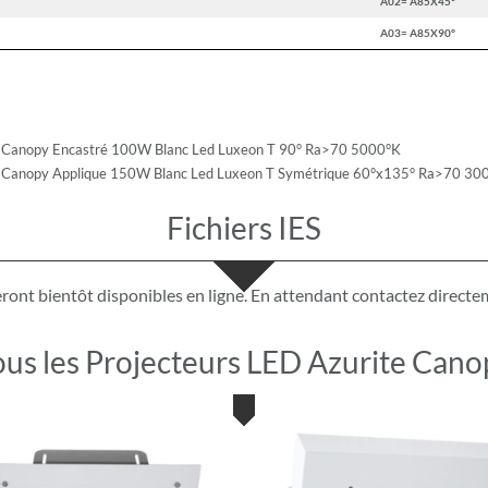
A02= A85X45°
A03= A85X90°
E Canopy Encastré 100W Blanc Led Luxeon T 90° Ra>70 5000°K
E Canopy Applique 150W Blanc Led Luxeon T Symétrique 60°x135° Ra>70 30
Fichiers IES
seront bientôt disponibles en ligne. En attendant
contactez direct
ous les Projecteurs LED Azurite Cano