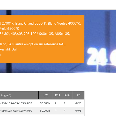
ud 2700°K, Blanc Chaud 3000°K, Blanc Neutre 4000°K,
 Froid 6500°K
°, 30°, 40°,60°, 90°, 120°, S60x135, A85x135,
Blanc, Gris, autre en option sur référence RAL.
sistif, Dali
n
Angle (°)
L70
P/U
R/Rx
PF
0-S60x135-A85x135/45/90
50.000h
P
R
>0,95
0-S60x135-A85x135/45/90
50.000h
P
R
>0,95