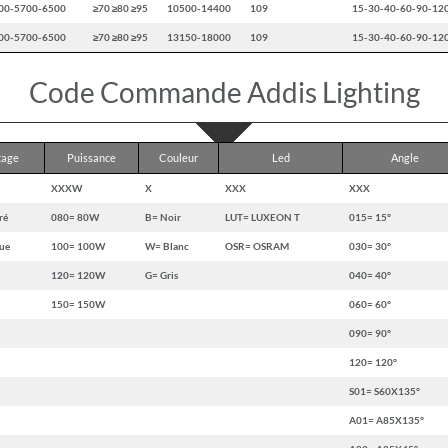
00-5700-6500
≥70 ≥80 ≥95
10500-14400
109
15-30-40-60-90-12
00-5700-6500
≥70 ≥80 ≥95
13150-18000
109
15-30-40-60-90-12
Code Commande Addis Lighting
age
Puissance
Couleur
Led
Angle
XXXW
X
XXX
XXX
ré
080= 80W
B= Noir
LUT= LUXEON T
015= 15°
ue
100= 100W
W= Blanc
OSR= OSRAM
030= 30°
120= 120W
G= Gris
040= 40°
150= 150W
060= 60°
090= 90°
120= 120°
S01= S60X135°
A01= A85X135°