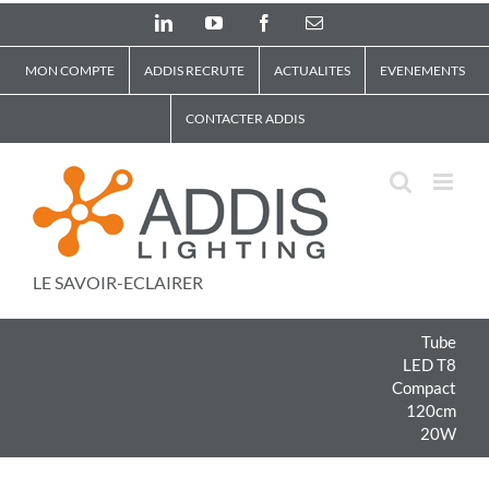
Skip
LinkedIn
YouTube
Facebook
Email
to
content
MON COMPTE
ADDIS RECRUTE
ACTUALITES
EVENEMENTS
CONTACTER ADDIS
LE SAVOIR-ECLAIRER
Tube
LED T8
Compact
120cm
20W