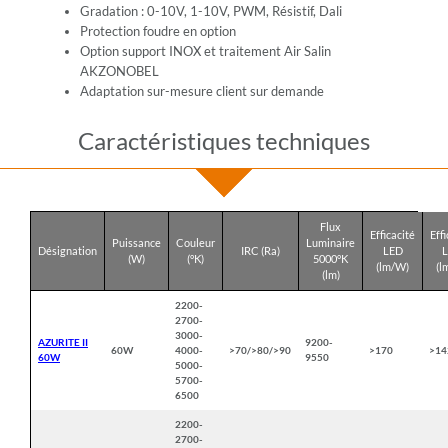
Gradation : 0-10V, 1-10V, PWM, Résistif, Dali
Protection foudre en option
Option support INOX et traitement Air Salin
AKZONOBEL
Adaptation sur-mesure client sur demande
Caractéristiques techniques
Flux
Efficacité
Effi
Puissance
Couleur
Luminaire
Désignation
IRC (Ra)
LED
(W)
(°K)
5000°K
(lm/W)
(l
(lm)
2200-
2700-
3000-
AZURITE II
9200-
60W
4000-
>70/>80/>90
>170
>14
60W
9550
5000-
5700-
6500
2200-
2700-