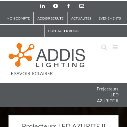
Skip
LinkedIn
YouTube
Facebook
Email
to
content
MON COMPTE
ADDIS RECRUTE
ACTUALITES
EVENEMENTS
CONTACTER ADDIS
LE SAVOIR-ECLAIRER
Projecteurs
LED
AZURITE II
Projecteurs LED AZURITE II