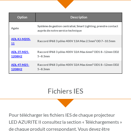
Option
Description
Système de gestion centralisé, Smart Lighting, prendre contact
Agate
auprès de notre service technique
ADL-KJ-M20S-
Raccord IP68 3 pôles 400V 13A Max 2.5mm² OD 7~10.5mm
11
ADL-3T-M25-
Raccord IP68 3 pôles 400V 32A Max 6mm² OD1 8~12mm OD2
1208H2
5~8.3mm
ADL-4T-M25-
Raccord IP68 3 pôles 400V 32A Max 6mm² OD1 8~12mm OD2
1208H2
5~8.3mm
Fichiers IES
Pour télécharger les fichiers IES de chaque projecteur
LED AZURITE II consultez la section « Téléchargements »
de chaque produit correspondant. Vous devez être