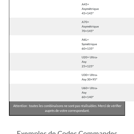
A45=
Asymétrique
45×145°
A70=
Asymétrique
70×145°
A6L=
Symétrique
60×135°
U20= Ultra-
Asy
25×125°
U30= Ultra-
Asy 30×95°
U60= Ultra-
Asy
60×140°
Attention : toutes les combinaisons ne sont pas réalisables. Merci de vérifier
auprès de votre correspondant.
Exemples de Codes Commandes