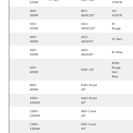
250W
5700°K
300=
S01=
65=
300W
S60X135°
6500°K
350=
A01=
R=
350W
A85X135°
Rouge
400=
A02=
V= Vert
400W
A85X45°
500=
A03=
B= Bleu
500W
A85X90°
RVB=
600=
Rouge
N20= 20°
600W
Vert
Bleu
800=
N30= Rond
800W
30°
1000=
N60= Rond
1000W
60°
1200=
S60= Carré
1200W
60°
1300=
S90= Carré
1300W
90°