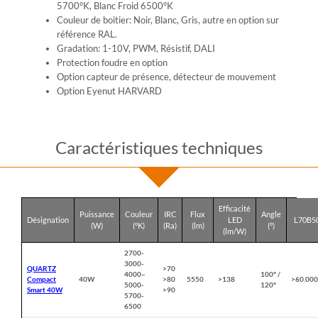
5700°K, Blanc Froid 6500°K
Couleur de boitier: Noir, Blanc, Gris, autre en option sur
référence RAL.
Gradation: 1-10V, PWM, Résistif, DALI
Protection foudre en option
Option capteur de présence, détecteur de mouvement
Option Eyenut HARVARD
Caractéristiques techniques
Efficacité
Puissance
Couleur
IRC
Flux
Angle
Désignation
LED
L70B5
(W)
(°K)
(Ra)
(lm)
(°)
(lm/W)
2700-
3000-
QUARTZ
>70
4000
–
100° /
Compact
40W
>80
5550
>138
>60.00
5000
-
120°
Smart 40W
>90
5700-
6500