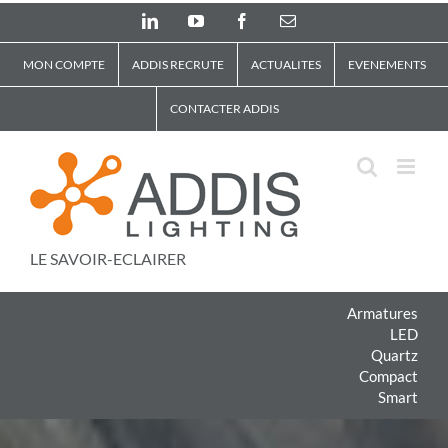
Skip
LinkedIn
YouTube
Facebook
Email
to
content
MON COMPTE
ADDIS RECRUTE
ACTUALITES
EVENEMENTS
CONTACTER ADDIS
LE SAVOIR-ECLAIRER
Armatures
LED
Quartz
Compact
Smart