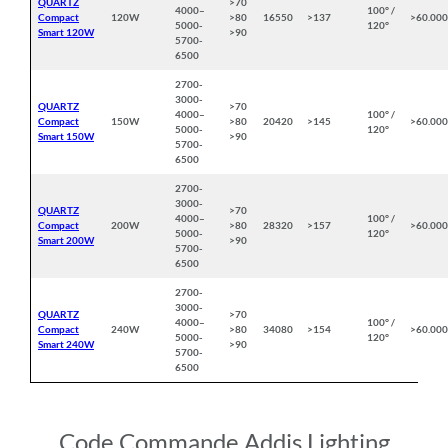
QUARTZ
>70
4000
–
100° /
Compact
120W
>80
16550
>137
>60.00
5000
-
120°
Smart 120W
>90
5700-
6500
2700-
3000-
QUARTZ
>70
4000
–
100° /
Compact
150W
>80
20420
>145
>60.00
5000
-
120°
Smart 150W
>90
5700-
6500
2700-
3000-
QUARTZ
>70
4000
–
100° /
Compact
200W
>80
28320
>157
>60.00
5000
-
120°
Smart 200W
>90
5700-
6500
2700-
3000-
QUARTZ
>70
4000
–
100° /
Compact
240W
>80
34080
>154
>60.00
5000
-
120°
Smart 240W
>90
5700-
6500
Code Commande Addis Lighting