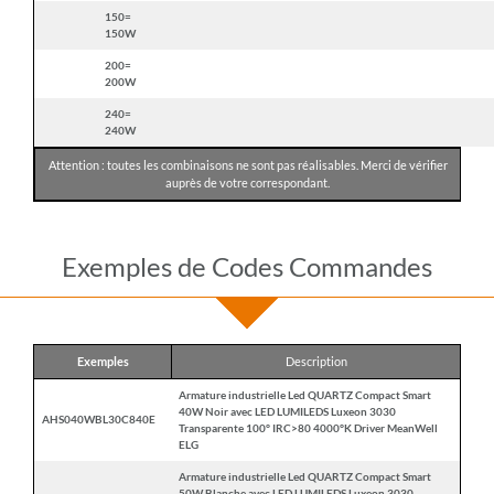
150=
150W
200=
200W
240=
240W
Attention : toutes les combinaisons ne sont pas réalisables. Merci de vérifier
auprès de votre correspondant.
Exemples de Codes Commandes
Exemples
Description
Armature industrielle Led QUARTZ Compact Smart
40W Noir avec LED LUMILEDS Luxeon 3030
AHS040WBL30C840E
Transparente 100° IRC>80 4000°K Driver MeanWell
ELG
Armature industrielle Led QUARTZ Compact Smart
50W Blanche avec LED LUMILEDS Luxeon 3030