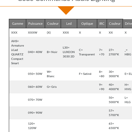
Gamme
Puissance
Couleur
Led
Optique
IRC
Couleur
Driv
XXX
XXXW
(X)
XXX
X
X
XX
X
AHS=
Armature
L30=
à Led
C=
7=
27=
_=
040= 40W
B= Noir
LUXEON
QUARTZ
Transparent
>70
2700°K
HBG
3030 2D
Compact
Smart
W=
8=
30=
050= 50W
F= Satiné
E= E
Blanc
>80
3000°K
9=
40=
H=
060= 60W
G= Gris
>90
4000°K
HVG
50=
L=
070= 70W
5000°K
HLG
57=
090= 90W
5700°K
120=
65=
120W
6500°K