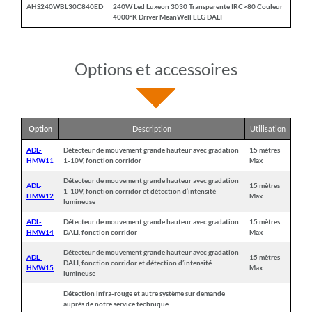
AHS240WBL30C840ED
240W Led Luxeon 3030 Transparente IRC>80 Couleur
4000°K Driver MeanWell ELG DALI
Options et accessoires
Option
Description
Utilisation
ADL-
Détecteur de mouvement grande hauteur avec gradation
15 mètres
HMW11
1-10V, fonction corridor
Max
Détecteur de mouvement grande hauteur avec gradation
ADL-
15 mètres
1-10V, fonction corridor et détection d’intensité
HMW12
Max
lumineuse
ADL-
Détecteur de mouvement grande hauteur avec gradation
15 mètres
HMW14
DALI, fonction corridor
Max
Détecteur de mouvement grande hauteur avec gradation
ADL-
15 mètres
DALI, fonction corridor et détection d’intensité
HMW15
Max
lumineuse
Détection infra-rouge et autre système sur demande
auprès de notre service technique