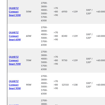
2700-
3000-
QUARTZ
>70
4000
–
100° /
Compact
50W
>80
6950
>139
>60.00
5000
-
120°
Smart 50W
>90
5700-
6500
2700-
3000-
QUARTZ
>70
4000
–
100° /
Compact
60W
>80
8340
>139
>60.00
5000
-
120°
Smart 60W
>90
5700-
6500
2700-
3000-
QUARTZ
>70
4000
–
100° /
Compact
70W
>80
9750
>139
>60.00
5000
-
120°
Smart 70W
>90
5700-
6500
2700-
3000-
QUARTZ
>70
4000
–
100° /
Compact
90W
>80
12510
>138
>60.00
5000
-
120°
Smart 90W
>90
5700-
6500
2700-
3000-