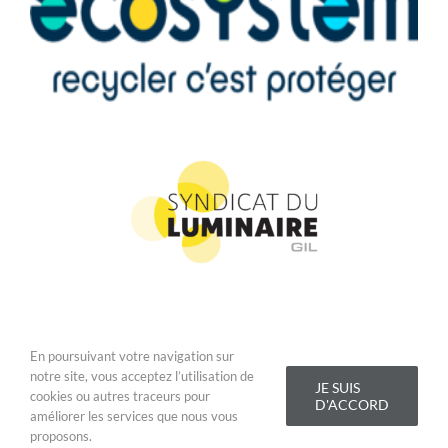
En poursuivant votre navigation sur
Copyright 2019 Addis Lighting - Tous droits réservés |
Conditions
notre site, vous acceptez l’utilisation de
Générales de Vente
|
Mentions légales
JE SUIS
cookies ou autres traceurs pour
D'ACCORD
améliorer les services que nous vous
LinkedIn
YouTube
Facebook
Email
proposons.