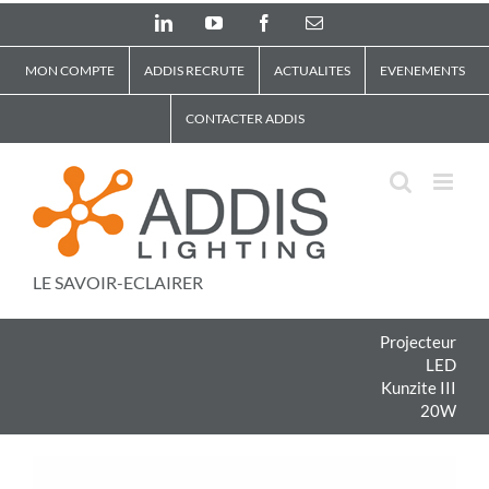
Skip
LinkedIn
YouTube
Facebook
Email
to
content
MON COMPTE
ADDIS RECRUTE
ACTUALITES
EVENEMENTS
CONTACTER ADDIS
LE SAVOIR-ECLAIRER
Projecteur
LED
Kunzite III
20W