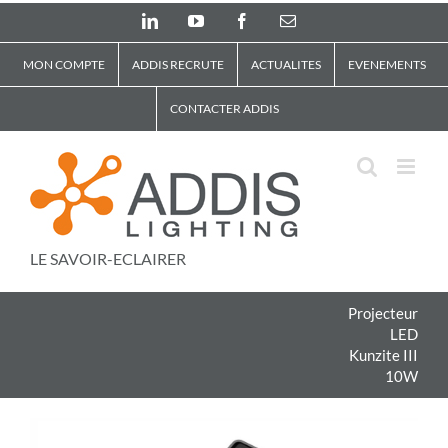
Skip
LinkedIn
YouTube
Facebook
Email
to
content
MON COMPTE
ADDIS RECRUTE
ACTUALITES
EVENEMENTS
CONTACTER ADDIS
LE SAVOIR-ECLAIRER
Projecteur
LED
Kunzite III
10W