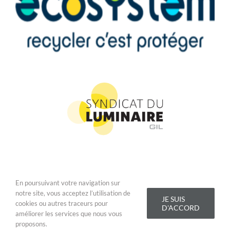
En poursuivant votre navigation sur
Copyright 2019 Addis Lighting - Tous droits réservés |
Conditions
notre site, vous acceptez l’utilisation de
Générales de Vente
|
Mentions légales
JE SUIS
cookies ou autres traceurs pour
D'ACCORD
améliorer les services que nous vous
LinkedIn
YouTube
Facebook
Email
proposons.