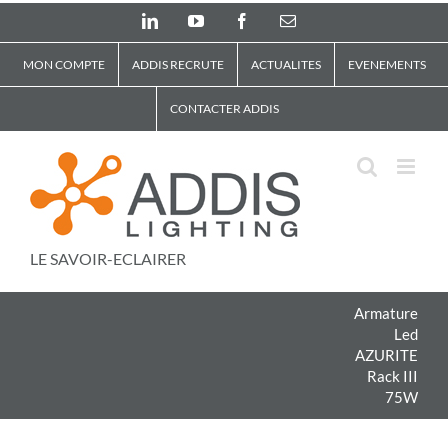
Skip
LinkedIn
YouTube
Facebook
Email
to
content
MON COMPTE
ADDIS RECRUTE
ACTUALITES
EVENEMENTS
CONTACTER ADDIS
LE SAVOIR-ECLAIRER
Armature
Led
AZURITE
Rack III
75W