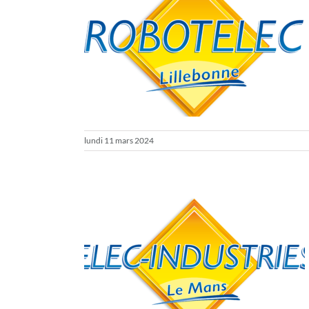
N et Robotelec
ipations aux salons
lundi 11 mars 2024
lec-Industries
ghting