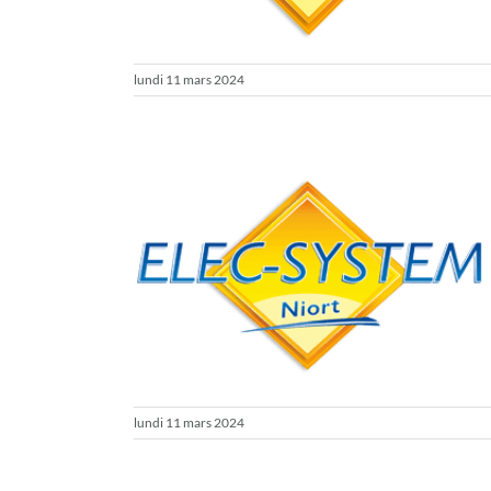
lundi 11 mars 2024
lec-System 79
ipations aux salons
lundi 11 mars 2024