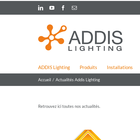
Skip
LinkedIn
YouTube
Facebook
Email
to
content
ADDIS Lighting
Produits
Installations
Accueil
Actualités Addis Lighting
Retrouvez ici toutes nos actualités.