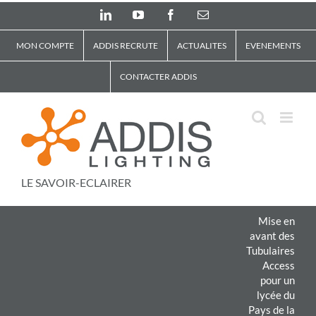
Skip
LinkedIn
YouTube
Facebook
Email
to
content
MON COMPTE
ADDIS RECRUTE
ACTUALITES
EVENEMENTS
CONTACTER ADDIS
LE SAVOIR-ECLAIRER
Mise en
avant des
Tubulaires
Access
pour un
lycée du
Pays de la