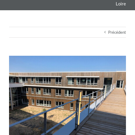
Loire
Précédent
View
Larger
Image