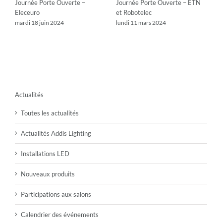
z-
Journée Porte Ouverte –
Journée Porte Ouverte – ETN
J
Eleceuro
et Robotelec
I
mardi 18 juin 2024
lundi 11 mars 2024
l
Actualités
Toutes les actualités
Actualités Addis Lighting
Installations LED
Nouveaux produits
Participations aux salons
Calendrier des événements