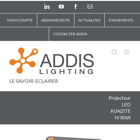
Skip
LinkedIn
YouTube
Facebook
Email
to
content
MON COMPTE
ADDIS RECRUTE
ACTUALITES
EVENEMENTS
CONTACTER ADDIS
LE SAVOIR-ECLAIRER
Projecteur
LED
KUNZITE
IV 80W