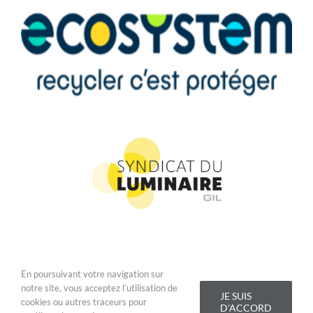
En poursuivant votre navigation sur
Copyright 2019 Addis Lighting - Tous droits réservés |
Conditions
notre site, vous acceptez l’utilisation de
Générales de Vente
|
Mentions légales
JE SUIS
cookies ou autres traceurs pour
D'ACCORD