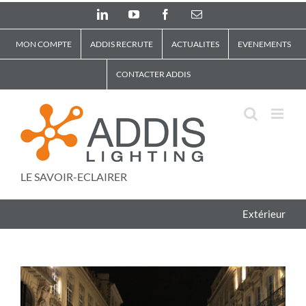
Skip
LinkedIn
YouTube
Facebook
Email
to
content
MON COMPTE
ADDIS RECRUTE
ACTUALITES
EVENEMENTS
CONTACTER ADDIS
LE SAVOIR-ECLAIRER
Extérieur