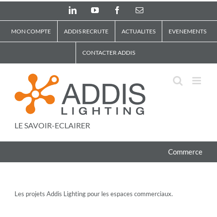
Skip
LinkedIn
YouTube
Facebook
Email
to
content
MON COMPTE
ADDIS RECRUTE
ACTUALITES
EVENEMENTS
CONTACTER ADDIS
LE SAVOIR-ECLAIRER
Commerce
Les projets Addis Lighting pour les espaces commerciaux.