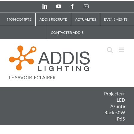
Skip
LinkedIn
YouTube
Facebook
Email
to
content
MON COMPTE
ADDIS RECRUTE
ACTUALITES
EVENEMENTS
CONTACTER ADDIS
LE SAVOIR-ECLAIRER
Projecteur
LED
Azurite
Rack 50W
IP65