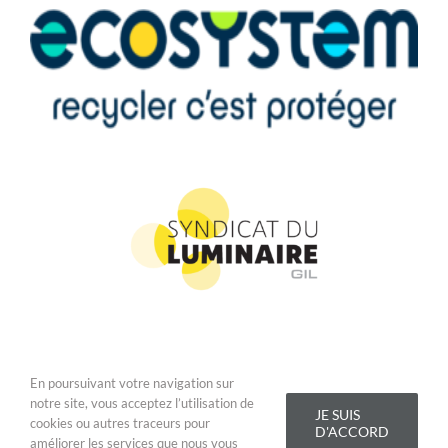
En poursuivant votre navigation sur
Copyright 2019 Addis Lighting - Tous droits réservés |
Conditions
notre site, vous acceptez l’utilisation de
Générales de Vente
|
Mentions légales
JE SUIS
cookies ou autres traceurs pour
D'ACCORD
améliorer les services que nous vous