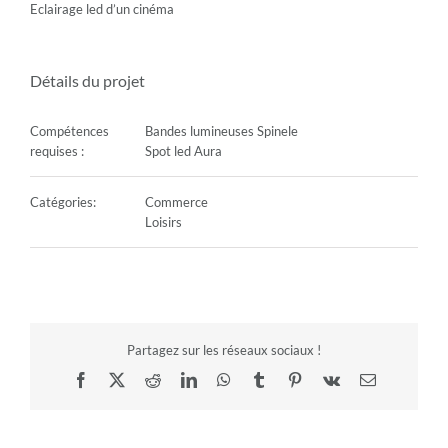
Eclairage led d’un cinéma
Détails du projet
Compétences
Bandes lumineuses Spinele
requises :
Spot led Aura
Catégories:
Commerce
Loisirs
Partagez sur les réseaux sociaux !
Facebook
X
Reddit
LinkedIn
WhatsApp
Tumblr
Pinterest
Vk
Email