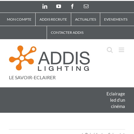
Skip
LinkedIn
YouTube
Facebook
Email
to
content
MON COMPTE
ADDIS RECRUTE
ACTUALITES
EVENEMENTS
CONTACTER ADDIS
LE SAVOIR-ECLAIRER
Eclairage
led d’un
cinéma