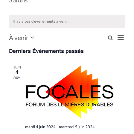
Il n’y a pas d’évènements à venir.
Naviga
À venir
Recherche
Recherche
Liste
de
Sélectionnez
et
une
Derniers Évènements passés
vues
date.
Évène
navigation
de
JUIN
4
vues
2024
Évènemen
mardi 4 juin 2024
-
mercredi 5 juin 2024