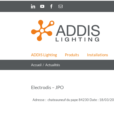
Skip
LinkedIn
YouTube
Facebook
Email
to
content
ADDIS Lighting
Produits
Installations
Accueil
Actualités
Electrodis – JPO
Adresse : chateauneuf du pape 84230 Date : 18/03/20