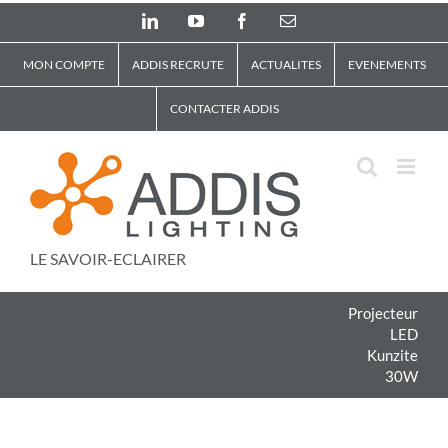
Skip
LinkedIn
YouTube
Facebook
Email
to
content
MON COMPTE
ADDIS RECRUTE
ACTUALITES
EVENEMENTS
CONTACTER ADDIS
LE SAVOIR-ECLAIRER
Projecteur
LED
Kunzite
30W