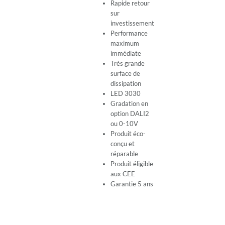
Rapide retour
sur
investissement
Performance
maximum
immédiate
Très grande
surface de
dissipation
LED 3030
Gradation en
option DALI2
ou 0-10V
Produit éco-
conçu et
réparable
Produit éligible
aux CEE
Garantie 5 ans