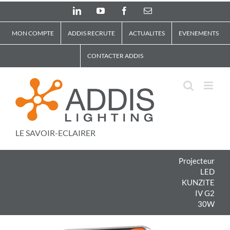
Skip
LinkedIn
YouTube
Facebook
Email
to
content
MON COMPTE
ADDIS RECRUTE
ACTUALITES
EVENEMENTS
CONTACTER ADDIS
LE SAVOIR-ECLAIRER
Projecteur
LED
KUNZITE
IV G2
30W