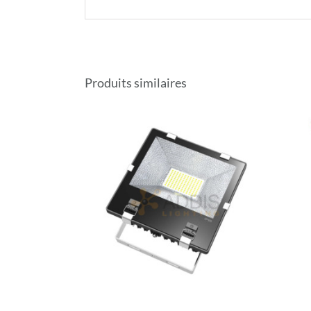
Produits similaires
ILS
DÉTAILS