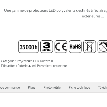
Une gamme de projecteurs LED polyvalents destinés à l’éclaira
extérieures
…
Catégorie :
Projecteurs LED Kunzite II
Étiquettes :
Extèrieur
,
led
,
Polyvalent
,
projecteur
ode commande
Plans
Photométrie
Fiche technique
Téléc