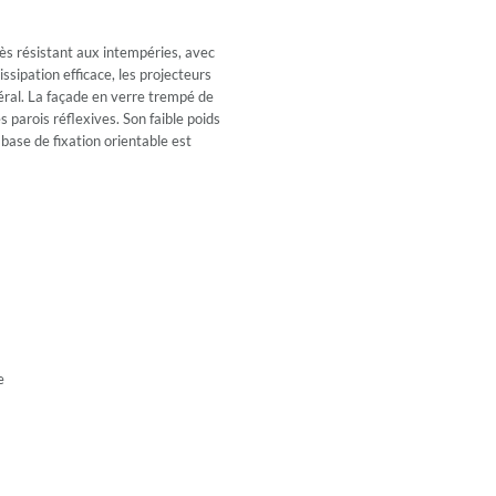
ès résistant aux intempéries, avec
ssipation efficace, les projecteurs
éral. La façade en verre trempé de
 parois réflexives. Son faible poids
mbase de fixation orientable est
e