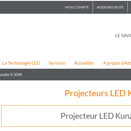
MON COMPTE
ADDIS RECRUTE
LE SAV
La Technologie LED
Services
Actualités
A propos d’Add
unzite II 30W
Projecteurs LED K
Projecteur LED Kunz