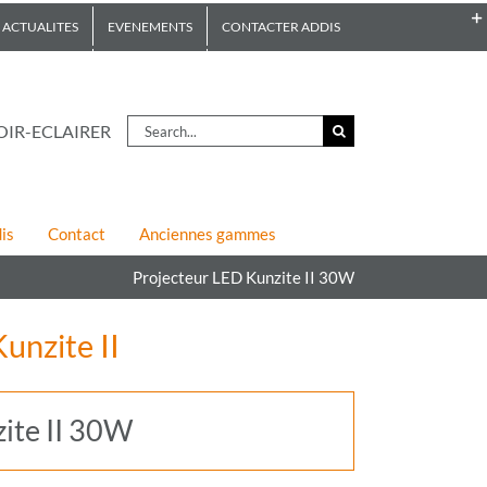
ACTUALITES
EVENEMENTS
CONTACTER ADDIS
Search
OIR-ECLAIRER
for:
is
Contact
Anciennes gammes
Projecteur LED Kunzite II 30W
unzite II
ite II 30W