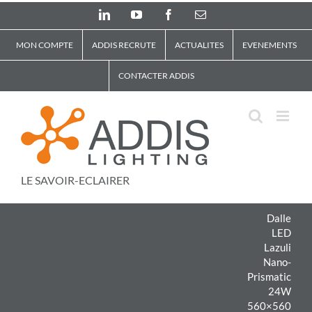
Skip
LinkedIn
YouTube
Facebook
Email
to
content
MON COMPTE
ADDIS RECRUTE
ACTUALITES
EVENEMENTS
CONTACTER ADDIS
LE SAVOIR-ECLAIRER
Dalle
LED
Lazuli
Nano-
Prismatic
24W
560×560