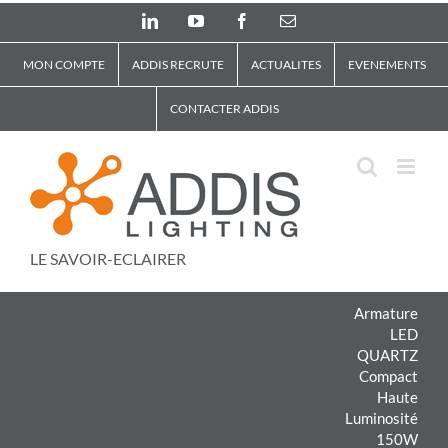
Skip
LinkedIn
YouTube
Facebook
Email
to
content
MON COMPTE
ADDIS RECRUTE
ACTUALITES
EVENEMENTS
CONTACTER ADDIS
LE SAVOIR-ECLAIRER
Armature
LED
QUARTZ
Compact
Haute
Luminosité
150W