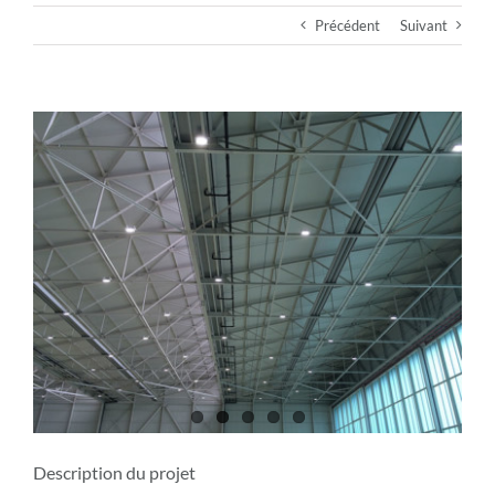
Précédent
Suivant
View
Larger
Image
Description du projet