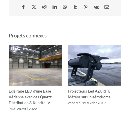
Facebook
X
Reddit
LinkedIn
WhatsApp
Tumblr
Pinterest
Vk
Email
Projets connexes
Éclairage LED d’une Base
Projecteurs Led AZURITE
É
Aérienne avec des Quartz
Météor sur un aérodrome
A
Distribution & Kunzite IV
D
vendredi 15 février 2019
jeudi 28 avril 2022
j