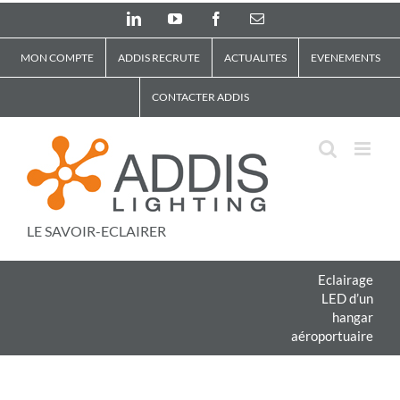
Skip
LinkedIn
YouTube
Facebook
Email
to
content
MON COMPTE
ADDIS RECRUTE
ACTUALITES
EVENEMENTS
CONTACTER ADDIS
LE SAVOIR-ECLAIRER
Eclairage
LED d’un
hangar
aéroportuaire