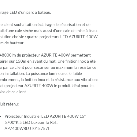
irage LED d’un parc à bateau.
e client souhaitait un éclairage de sécurisation et de
ail d’une cale sèche mais aussi d’une cale de mise à l’eau.
olution choisie : quatre projecteurs LED AZURITE 400W
m de hauteur.
 48000lm du projecteur AZURITE 400W permettent
lairer sur 150m en avant du mat. Une finition Inox a été
si par ce client pour sécuriser au maximum la résistance
on installation. La puissance lumineuse, le faible
mbrement, la finition Inox et la résistance aux vibrations
 du projecteur AZURITE 400W le produit idéal pour les
ins de ce client.
uit retenu:
Projecteur Industriel
LED AZURITE
400W 15°
5700°K à LED Luxeon Tx Réf.:
APZ400WBLUT015757I