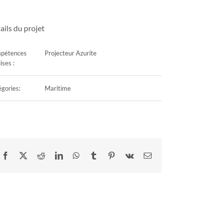
ails du projet
pétences
Projecteur Azurite
ises :
gories:
Maritime
Facebook
X
Reddit
LinkedIn
WhatsApp
Tumblr
Pinterest
Vk
Email