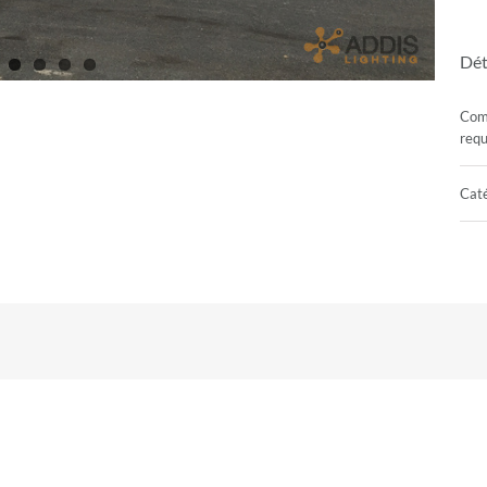
Dét
Com
requ
Caté