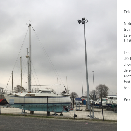
Ecla
Notr
trav
La s
à 18
Les
d’éc
choi
de s
enco
font
beso
Prod