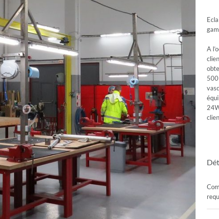
Ecla
gam
A l’
clie
obte
500l
vas
équ
24W 
clien
Dét
Com
requ