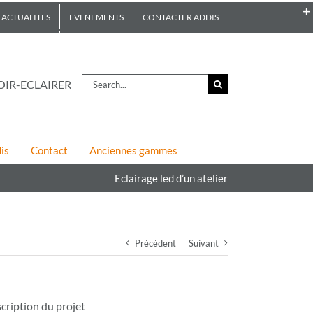
ACTUALITES
EVENEMENTS
CONTACTER ADDIS
Search
OIR-ECLAIRER
for:
is
Contact
Anciennes gammes
Eclairage led d’un atelier
Précédent
Suivant
cription du projet