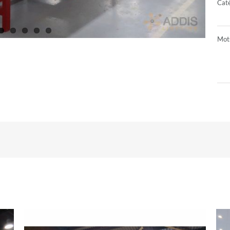
Caté
Mots