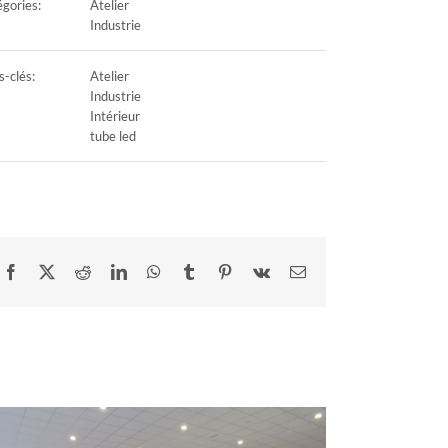
gories:
Atelier
Industrie
-clés:
Atelier
Industrie
Intérieur
tube led
Facebook
X
Reddit
LinkedIn
WhatsApp
Tumblr
Pinterest
Vk
Email