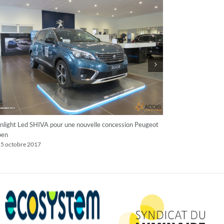
light Led SHIVA pour une nouvelle concession Peugeot
Relamping led av
oen
recyclage
 5 octobre 2017
lundi 2 octobre 20