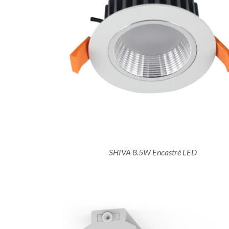
DÉTAILS
SHIVA 8.5W Encastré LED