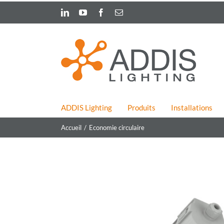
Skip
LinkedIn
YouTube
Facebook
Email
to
content
ADDIS Lighting
Produits
Installations
Accueil
Economie circulaire